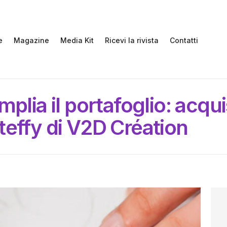
e
Magazine
Media Kit
Ricevi la rivista
Contatti
plia il portafoglio: acquis
teffy di V2D Création