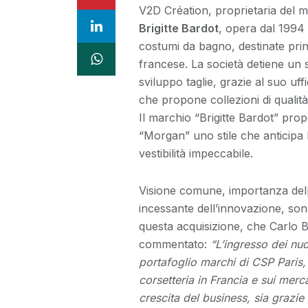
V2D Création, proprietaria del 
Brigitte Bardot
, opera dal 1994 
costumi da bagno, destinate prin
francese. La società detiene un s
sviluppo taglie, grazie al suo uf
che propone collezioni di qualit
Il marchio “Brigitte Bardot” propo
“Morgan” uno stile che anticipa 
vestibilità impeccabile.
Visione comune, importanza dell
incessante dell’innovazione, so
questa acquisizione, che Carlo B
commentato:
“L’ingresso dei nuo
portafoglio marchi di CSP Paris,
corsetteria in Francia e sui merca
crescita del business, sia grazie