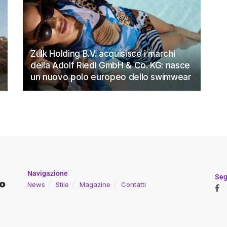
Zulk Holding B.V. acquisisce i marchi
della Adolf Riedl GmbH & Co. KG: nasce
un nuovo polo europeo dello swimwear
Navigazione
Seg
News
Stile
Magazine
Contatti