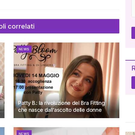
oli correlati
NEWS
R
Patty B.: la rivoluzione del Bra Fitting
che nasce dall’ascolto delle donne
NEWS