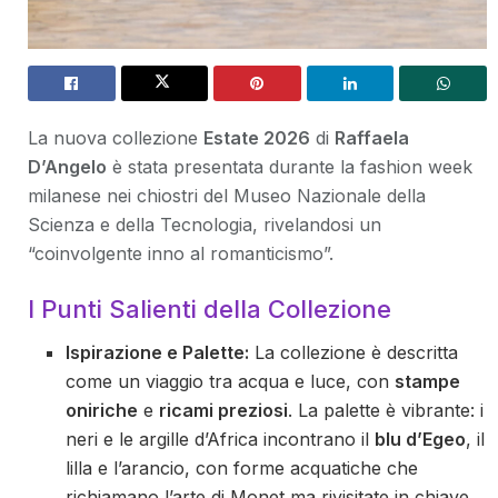
La nuova collezione
Estate 2026
di
Raffaela
D’Angelo
è stata presentata durante la fashion week
milanese nei chiostri del Museo Nazionale della
Scienza e della Tecnologia, rivelandosi un
“coinvolgente inno al romanticismo”.
I Punti Salienti della Collezione
Ispirazione e Palette:
La collezione è descritta
come un viaggio tra acqua e luce, con
stampe
oniriche
e
ricami preziosi
. La palette è vibrante: i
neri e le argille d’Africa incontrano il
blu d’Egeo
, il
lilla e l’arancio, con forme acquatiche che
richiamano l’arte di Monet ma rivisitate in chiave