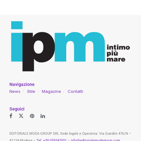
Navigazione
News
Stile
Magazine
Contatti
Seguici
EDITORIALE MODA GROUP SRL Sede legale e Operativa: Via Giardini 476/N –
41124 Modena –
Tel: +39 059342001
–
info@editorialemodagroup.com