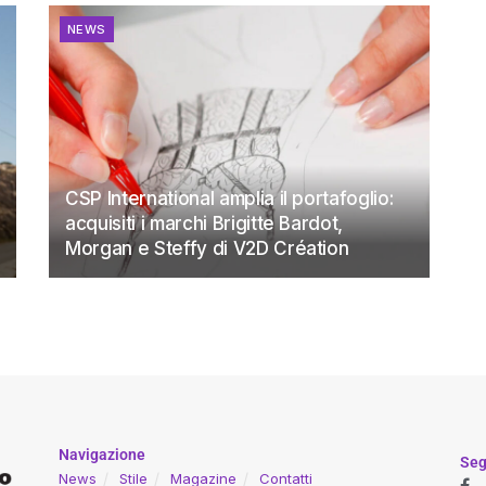
NEWS
CSP International amplia il portafoglio:
acquisiti i marchi Brigitte Bardot,
Morgan e Steffy di V2D Création
Navigazione
Seg
News
Stile
Magazine
Contatti