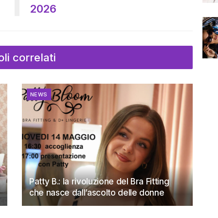
2026
oli correlati
NEWS
Patty B.: la rivoluzione del Bra Fitting
che nasce dall’ascolto delle donne