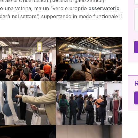
enerale di Underbeach (società organizzatrice),
olo una vetrina, ma un “vero e proprio
osservatorio
erà nel settore”, supportando in modo funzionale il
R