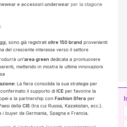
homewear e accessori underwear
per la stagione
:
gi, sono già registrati
oltre 150 brand
provenienti
a del crescente interesse verso il settore
trodurrà un’
area green
dedicata a promuovere
parenti, mettendo in mostra le ultime innovazioni
osa
azione:
La fiera consolida la sua strategia per
È confermato il supporto di
ICE
per favorire la
I
opei e la partnership con
Fashion Sfera
per
 Paesi della
CIS
(tra cui Russia, Kazakistan, ecc.).
e i buyer da Germania, Spagna e Francia.