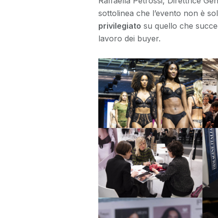
Raffaella Petrossi, Direttrice G
sottolinea che l’evento non è s
privilegiato
su quello che succed
lavoro dei buyer.