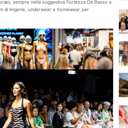
ebbraio, sempre nella suggestiva Fortezza Da Basso a
oni di lingerie, underwear e homewear per