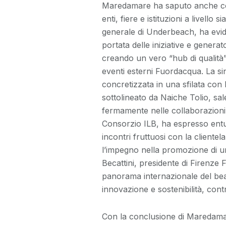
Maredamare ha saputo anche cos
enti, fiere e istituzioni a livello
generale di Underbeach, ha evid
portata delle iniziative e generato
creando un vero “hub di qualità”.
eventi esterni Fuordacqua. La si
concretizzata in una sfilata con l
sottolineato da Naiche Tolio, s
fermamente nelle collaborazioni tr
Consorzio ILB, ha espresso entus
incontri fruttuosi con la cliente
l’impegno nella promozione di una
Becattini, presidente di Firenze 
panorama internazionale del be
innovazione e sostenibilità, cont
Con la conclusione di Maredamar