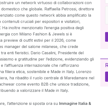
truire un network virtuoso di collaborazioni con
 sia domestico che globale. Raffaella Petrossi, direttore
enziato come questo network abbia amplificato la
 contenuti cruciali per espositori e visitatori,
 Ha inoltre menzionato l’energia positiva degli
nergia con Milano Fashion & Jewels si è
a preview di outfit estivi per il 2026, come
ales manager del salone milanese, che crede
a enti fieristici. Dario Casalini, Presidente del
iasmo e gratitudine per l’edizione, evidenziando gli
R
la e l’affluenza internazionale che rafforzano
 filiera etica, sostenibile e Made in Italy. Lorenzo
Fiera, ha ribadito il ruolo centrale di Maredamare nel
achwear come evento B2B che unisce tradizione,
ribuendo a valorizzare il Made in Italy.
e, l’attenzione si sposta ora su
Immagine Italia &