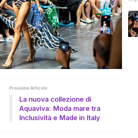
Prossimo Articolo
La nuova collezione di
i
Aquaviva: Moda mare tra
Inclusività e Made in Italy