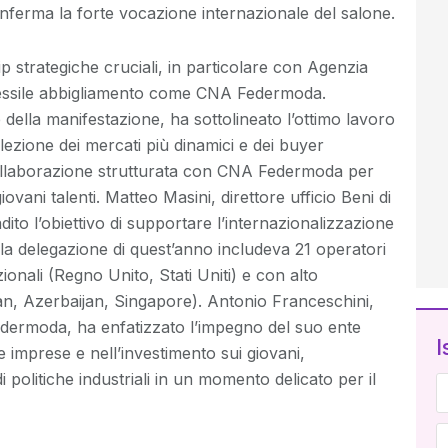
onferma la forte vocazione internazionale del salone.
ip strategiche cruciali, in particolare con Agenzia
l tessile abbigliamento come CNA Federmoda.
della manifestazione, ha sottolineato l’ottimo lavoro
lezione dei mercati più dinamici e dei buyer
 collaborazione strutturata con CNA Federmoda per
ovani talenti. Matteo Masini, direttore ufficio Beni di
to l’obiettivo di supportare l’internazionalizzazione
e; la delegazione di quest’anno includeva 21 operatori
zionali (Regno Unito, Stati Uniti) e con alto
an, Azerbaijan, Singapore). Antonio Franceschini,
ermoda, ha enfatizzato l’impegno del suo ente
I
le imprese e nell’investimento sui giovani,
 politiche industriali in un momento delicato per il