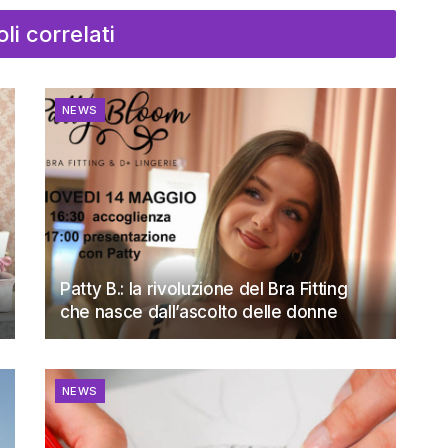
oli correlati
NEWS
Patty B.: la rivoluzione del Bra Fitting
che nasce dall’ascolto delle donne
NEWS